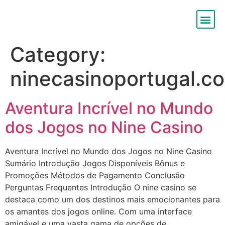
Category:
ninecasinoportugal.c
Aventura Incrível no Mundo
dos Jogos no Nine Casino
Aventura Incrível no Mundo dos Jogos no Nine Casino
Sumário Introdução Jogos Disponíveis Bônus e
Promoções Métodos de Pagamento Conclusão
Perguntas Frequentes Introdução O nine casino se
destaca como um dos destinos mais emocionantes para
os amantes dos jogos online. Com uma interface
amigável e uma vasta gama de opções de