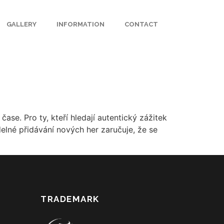
GALLERY
INFORMATION
CONTACT
ase. Pro ty, kteří hledají autentický zážitek
idelné přidávání nových her zaručuje, že se
TRADEMARK