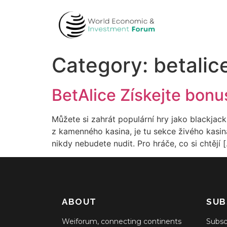
Category:
betalic
BetAlice Získejte bonu
Můžete si zahrát populární hry jako blackjack,
z kamenného kasina, je tu sekce živého kasina.
nikdy nebudete nudit. Pro hráče, co si chtějí 
ABOUT
SUB
Weiforum, connecting continents
Subscr